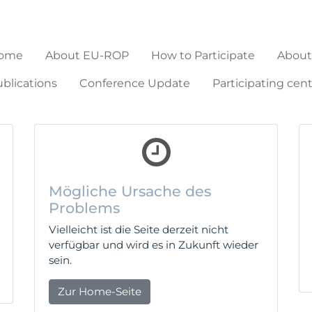
ome
About EU-ROP
How to Participate
About
blications
Conference Update
Participating cen
ht gefunden werden
Mögliche Ursache des
Problems
Vielleicht ist die Seite derzeit nicht
verfügbar und wird es in Zukunft wieder
sein.
Zur Home-Seite